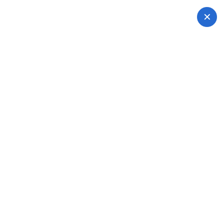
登录平台
✕
标签云列表
按标签聚合浏览相关文章
苹果芯片性能对比，游戏帧数差异，实际体验差距