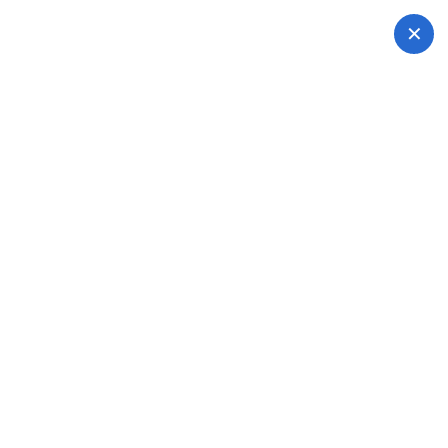
登录平台
✕
标签云列表
按标签聚合浏览相关文章
苹果芯片性能对比，游戏帧数差异，实际体验差距